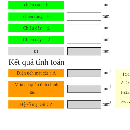
mm
chiều cao：h
mm
chiều rộng：b
mm
Chiều dày：t1
mm
Chiều dày：t2
mm
b1
Kết quả tính toán
2
mm
Diện tích mặt cắt：A
【Công
A=2x
Mômen quán tính chính
4
mm
I=(2x
tâm：I
Z=(2
3
mm
Hệ số mặt cắt：Z