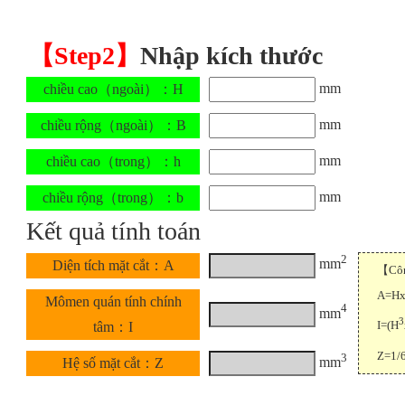
【Step2】
Nhập kích thước
mm
chiều cao（ngoài）：H
mm
chiều rộng（ngoài）：B
mm
chiều cao（trong）：h
mm
chiều rộng（trong）：b
Kết quả tính toán
2
mm
Diện tích mặt cắt：A
【Công
A=H
Mômen quán tính chính
4
mm
3
I=(H
tâm：I
Z=1/
3
mm
Hệ số mặt cắt：Z