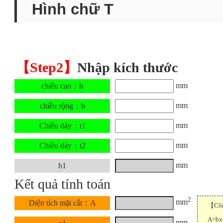
Hình chữ T
【Step2】
Nhập kích thước
mm
chiều cao：h
mm
chiều rộng：b
mm
Chiều dày：t1
mm
Chiều dày：t2
mm
h1
Kết quả tính toán
2
mm
Diện tích mặt cắt：A
【Công
A=bx
mm