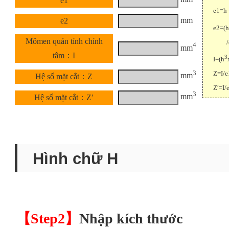
e1
e1=h
mm
e2
e2=(h
Mômen quán tính chính
/(2x
4
mm
tâm：I
3
I=(h
3
Z=I/e
mm
Hệ số mặt cắt：Z
Z′=I/
3
mm
Hệ số mặt cắt：Z′
Hình chữ H
【Step2】
Nhập kích thước