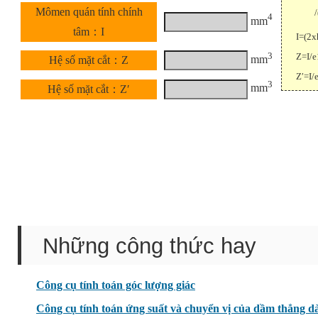
Mômen quán tính chính
/(4x
4
mm
tâm：I
I=(2x
3
Z=I/e
mm
Hệ số mặt cắt：Z
Z′=I/
3
mm
Hệ số mặt cắt：Z′
Những công thức hay
Công cụ tính toán góc lượng giác
Công cụ tính toán ứng suất và chuyển vị của dầm thẳng dài