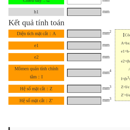
Chiều dày：t2
mm
h1
Kết quả tính toán
2
mm
Diện tích mặt cắt：A
【Công
A=bx
mm
e1
e1=h
mm
e2
e2=(h
Mômen quán tính chính
/(2x
4
mm
tâm：I
3
I=(h
3
Z=I/e
mm
Hệ số mặt cắt：Z
Z′=I/
3
mm
Hệ số mặt cắt：Z′