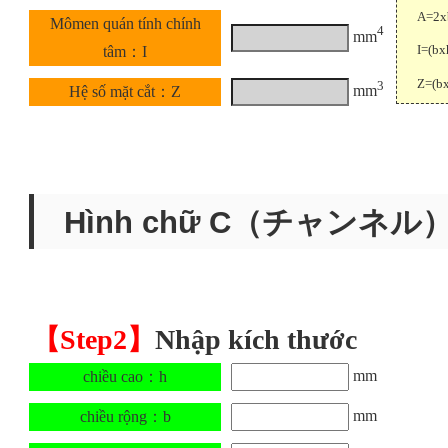
A=2x
Mômen quán tính chính
4
mm
I=(bx
tâm：I
Z=(b
3
mm
Hệ số mặt cắt：Z
Hình chữ C（チャンネル
【Step2】
Nhập kích thước
mm
chiều cao：h
mm
chiều rộng：b