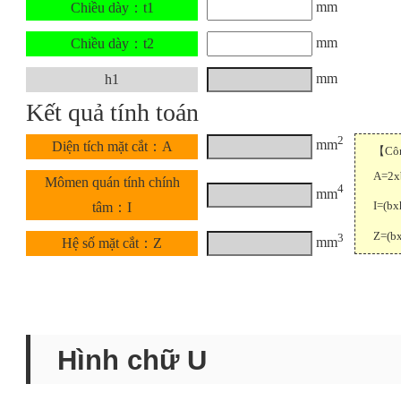
mm
Chiều dày：t1
mm
Chiều dày：t2
mm
h1
Kết quả tính toán
2
mm
Diện tích mặt cắt：A
【Công
A=2x
Mômen quán tính chính
4
mm
I=(bx
tâm：I
Z=(b
3
mm
Hệ số mặt cắt：Z
Hình chữ U