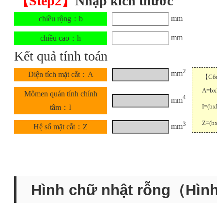
【Step2】
Nhập kích thước
mm
chiều rộng：b
mm
chiều cao：h
Kết quả tính toán
2
mm
Diện tích mặt cắt：A
【Công
A=bx
Mômen quán tính chính
4
mm
I=(bx
tâm：I
Z=(b
3
mm
Hệ số mặt cắt：Z
Hình chữ nhật rỗng（Hìn