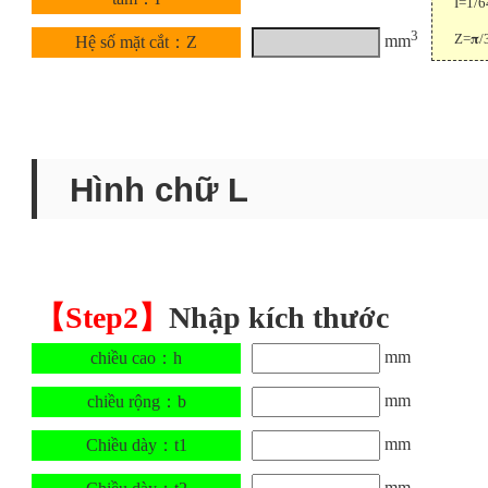
I=1/6
3
Z=𝛑/
mm
Hệ số mặt cắt：Z
Hình chữ L
【Step2】
Nhập kích thước
mm
chiều cao：h
mm
chiều rộng：b
mm
Chiều dày：t1
mm