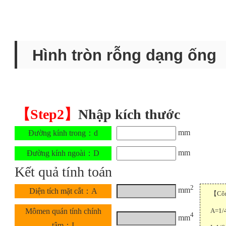
Hình tròn rỗng dạng ống
【Step2】
Nhập kích thước
mm
Đường kính trong：d
mm
Đường kính ngoài：D
Kết quả tính toán
2
mm
Diện tích mặt cắt：A
【Công
A=1/
Mômen quán tính chính
4
mm
tâm：I