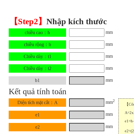
【Step2】
Nhập kích thước
mm
chiều cao：h
mm
chiều rộng：b
mm
Chiều dày：t1
mm
Chiều dày：t2
mm
b1
Kết quả tính toán
2
mm
Diện tích mặt cắt：A
【Công
A=2x
mm
e1
e1=h
mm
e2
e2=(