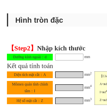
Hình tròn đặc
【Step2】
Nhập kích thước
mm
Đường kính ngoài：d
Kết quả tính toán
2
mm
Diện tích mặt cắt：A
【Công
A=𝛑d
Mômen quán tính chính
4
mm
tâm：I
I=𝛑d
3
Z=𝛑d
mm
Hệ số mặt cắt：Z