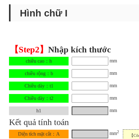
Hình chữ I
【Step2】
Nhập kích thước
mm
chiều cao：h
mm
chiều rộng：b
mm
Chiều dày：t1
mm
Chiều dày：t2
mm
h1
Kết quả tính toán
2
mm
Diện tích mặt cắt：A
【Công